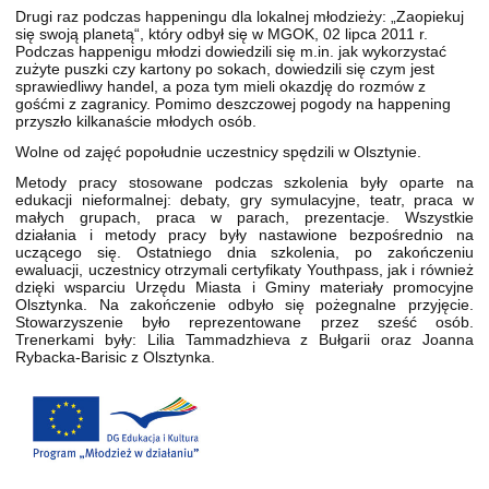
Drugi raz podczas happeningu dla lokalnej młodzieży: „Zaopiekuj
się swoją planetą“, który odbył się w MGOK, 02 lipca 2011 r.
Podczas happenigu młodzi dowiedzili się m.in. jak wykorzystać
zużyte puszki czy kartony po sokach, dowiedzili się czym jest
sprawiedliwy handel, a poza tym mieli okazdję do rozmów z
gośćmi z zagranicy. Pomimo deszczowej pogody na happening
przyszło kilkanaście młodych osób.
Wolne od zajęć popołudnie uczestnicy spędzili w Olsztynie.
Metody pracy stosowane podczas szkolenia były oparte na
edukacji nieformalnej: debaty, gry symulacyjne, teatr, praca w
małych grupach, praca w parach, prezentacje. Wszystkie
działania i metody pracy były nastawione bezpośrednio na
uczącego się. Ostatniego dnia szkolenia, po zakończeniu
ewaluacji, uczestnicy otrzymali certyfikaty Youthpass, jak i również
dzięki wsparciu Urzędu Miasta i Gminy materiały promocyjne
Olsztynka. Na zakończenie odbyło się pożegnalne przyjęcie.
Stowarzyszenie było reprezentowane przez sześć osób.
Trenerkami były: Lilia Tammadzhieva z Bułgarii oraz Joanna
Rybacka-Barisic z Olsztynka.