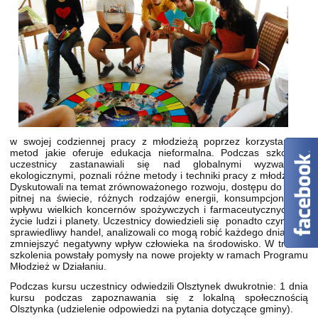
w swojej codziennej pracy z młodzieżą poprzez korzystanie z
metod jakie oferuje edukacja nieformalna. Podczas szkolenia
uczestnicy zastanawiali się nad globalnymi wyzwaniami
ekologicznymi, poznali różne metody i techniki pracy z młodzieżą.
Dyskutowali na temat zrównoważonego rozwoju, dostępu do wody
pitnej na świecie, różnych rodzajów energii, konsumpcjonizmu,
wpływu wielkich koncernów spożywczych i farmaceutycznych na
życie ludzi i planety. Uczestnicy dowiedzieli się ponadto czym jest
sprawiedliwy handel, analizowali co mogą robić każdego dnia, aby
zmniejszyć negatywny wpływ człowieka na środowisko. W trakcie
szkolenia powstały pomysły na nowe projekty w ramach Programu
Młodzież w Działaniu.
Podczas kursu uczestnicy odwiedzili Olsztynek dwukrotnie: 1 dnia
kursu podczas zapoznawania się z lokalną społecznością
Olsztynka (udzielenie odpowiedzi na pytania dotyczące gminy).